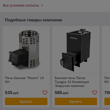
Все условия оплаты
Подобные товары компании
Печь банная "Факел" 14
Банная печь Пегас
Печ
КН
Тундра 14 Конвекция
КН 
Закрытая каменка
535
585
70
руб.
руб.
Купить
Купить