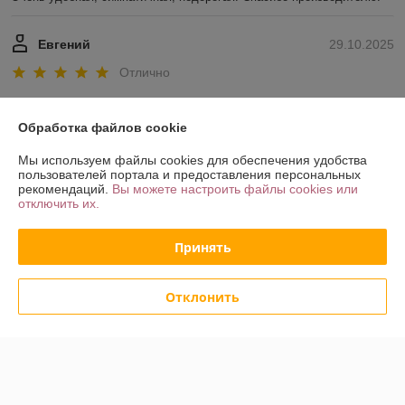
Евгений
29.10.2025
Отлично
Показать все отзывы
Обработка файлов cookie
Мы используем файлы cookies для обеспечения удобства
О нас
пользователей портала и предоставления персональных
рекомендаций.
Вы можете настроить файлы cookies или
отключить их.
Контакты
Принять
Доставка и оплата
Отклонить
График работы
Полная версия сайта
Политика обработки cookies