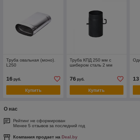
Труба овальная (моно).
Труба КПД 250 мм с
Одн
L250
шибером сталь 2 мм
16
76
13
руб.
руб.
Купить
Купить
О нас
Рейтинг не сформирован
Менее 5 отзывов за последний год
Компания продает на
Deal.by