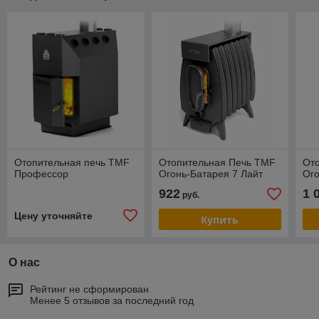
Отопительная печь TMF
Отопительная Печь TMF
От
Профессор
Огонь-Батарея 7 Лайт
Ого
922
1 
руб.
Цену уточняйте
Купить
О нас
Рейтинг не сформирован
Менее 5 отзывов за последний год