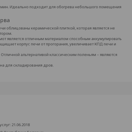
амин. Идеально подходит для обогрева небольшого помещения
арва
печи облицованы керамической плиткой, которая является не
тором.
от является отличным материалом способным аккумулировать
щищает корпус печи от прогорания, увеличивает КПД печи и
м. Отличной альтернативой классическим поленьям – являются
на для складирования дров.
луг: 21.06.2018