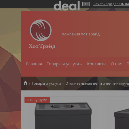
Начать продавать на
Компания Хот Трэйд
Главная
Товары и услуги
Контакты
О нас
П
Товары и услуги
Отопительные печи и печи-камин
в шоу-руме