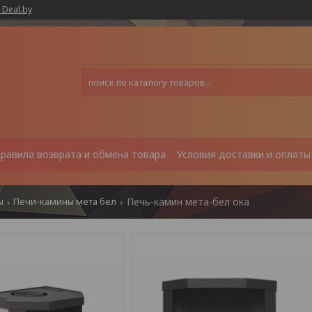
 Deal.by
равила возврата и обмена товара
Условия доставки и оплаты
ы
Печи-камины мета бел
Печь-камин мета-бел ока