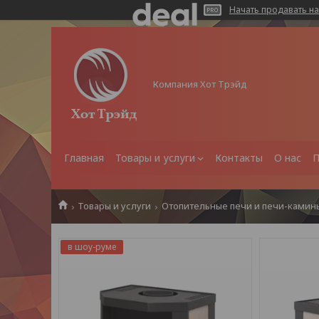
Начать продавать на
Компания Хот Трэйд
Главная
Товары и услуги
Контакты
О нас
П
Товары и услуги
Отопительные печи и печи-камин
в шоу-руме