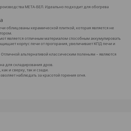
роизводства МЕТА-БЕЛ. Идеально подходит для обогрева
а
печи облицованы керамической плиткой, которая является не
тором.
от является отличным материалом способным аккумулировать
щищает корпус печи от прогорания, увеличивает КПД печи и
м. Отличной альтернативой классическим поленьям – являются
на для складирования дров.
ак и сверху, так и сзади.
зволяет наблюдать за красотой горения огня.