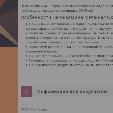
Печь-камин Ока ― одна из самых популярных моделей п
небольшого помещения площадью 30-60 м2.
Особенности Печи-камина Мета-Бел Ок
Печь-камин изготовлена из стали. Боковые части 
только украшением печи, но и служит теплоаккумуля
Топка выложена белым огнеупорным шамотом. Шам
тепло и выдерживать высокие температуры. Шамот за
способствует лучшей очистке стекла от сажи.
Топка печи рассчитана на поленья длиной 25-27 с
топливные брикеты.
Ниша под зольным ящиком может быть использова
Универсальное подключение дымохода (d=115 мм), к
Призматическая дверка высотой 310 мм, которая по
Информация для покупателя
ООО «Хот Трэйд»