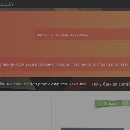
 Deal.by
равила возврата и обмена товара
Условия доставки и оплаты
банные печи comfort prom с открытой каменкой
Подарок