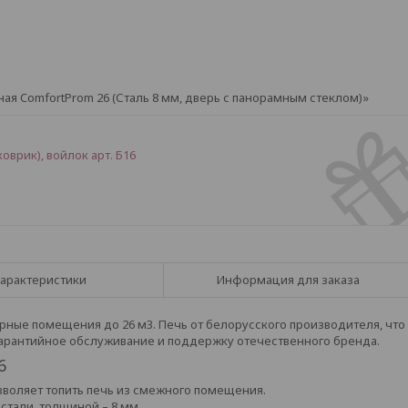
ая ComfortProm 26 (Сталь 8 мм, дверь с панорамным стеклом)»
оврик), войлок арт. Б16
арактеристики
Информация для заказа
рные помещения до 26 м3. Печь от белорусского производителя, что
 гарантийное обслуживание и поддержку отечественного бренда.
6
зволяет топить печь из смежного помещения.
стали, толщиной – 8 мм.