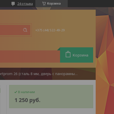
24 отзыва
Корзина
+375 (44) 522-49-29
Корзина
Печь банная comfortprom 26 (сталь 8 мм, дверь с панорамным стеклом)
В наличии
1 250
руб.