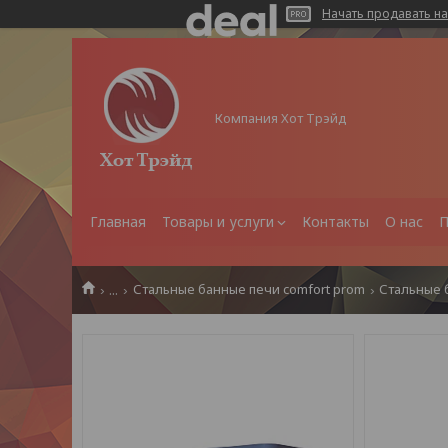
Начать продавать на
Компания Хот Трэйд
Главная
Товары и услуги
Контакты
О нас
П
...
Стальные банные печи comfort prom
Стальные 