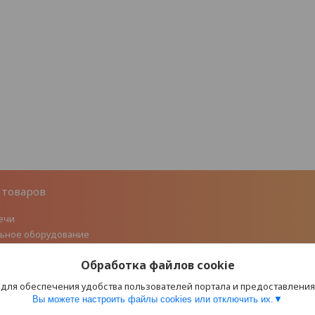
 товаров
ечи
ьное оборудование
 литье
Обработка файлов cookie
ые дымоходы из нержавеющей
 для обеспечения удобства пользователей портала и предоставлени
флекторы/Ротационные турбины
Вы можете настроить файлы cookies или отключить их.