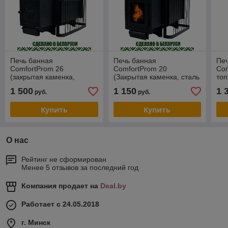
Печь банная
Печь банная
Пе
ComfortProm 26
ComfortProm 20
Com
(закрытая каменка,
(Закрытая каменка, сталь
топ
чугунная топка, чугунная
8 мм, чугунная дверь со
1 500
1 150
1 
руб.
руб.
дверь)
стеклом)
Купить
Купить
О нас
Рейтинг не сформирован
Менее 5 отзывов за последний год
Компания продает на
Deal.by
Работает с 24.05.2018
г. Минск