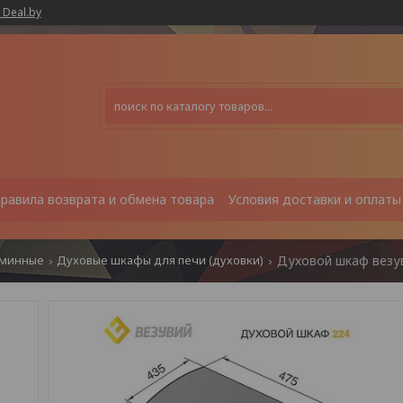
 Deal.by
равила возврата и обмена товара
Условия доставки и оплаты
аминные
Духовые шкафы для печи (духовки)
Духовой шкаф везув