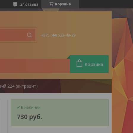
24 отзыва
Корзина
+375 (44) 522-49-29
Корзина
ий 224 (антрацит)
В наличии
730
руб.