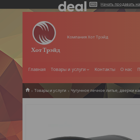
Начать продавать на
Компания Хот Трэйд
Главная
Товары и услуги
Контакты
О нас
П
Товары и услуги
Чугунное печное литье, дверки к