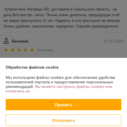
Купили печь Матрица-100, доставили в Гомельскую область,  на 
дачу.Всё быстро, чётко. Печью очень довольна, предыдущая этой 
же марки прослужила 11 лет. Надеюсь и эта прослужит не меньше. 
Очень удобная, симпатичная, недорогая. Спасибо производителю.
Евгений
29.10.2025
Отлично
Показать все отзывы
Обработка файлов cookie
Мы используем файлы cookies для обеспечения удобства
О нас
пользователей портала и предоставления персональных
рекомендаций.
Вы можете настроить файлы cookies или
отключить их.
Контакты
Принять
Доставка и оплата
Отклонить
График работы