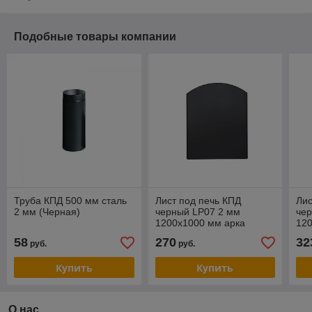
Подобные товары компании
Труба КПД 500 мм сталь
Лист под печь КПД
Лис
2 мм (Черная)
черный LP07 2 мм
чер
1200х1000 мм арка
12
58
270
32
руб.
руб.
Купить
Купить
О нас