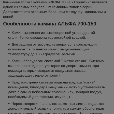
Каминная топка Экокамин АЛЬФА 700-150 принтинг является
одной из самых популярных каминных топок в серии.
Достигается это отличным балансом между функционалом и
ценой.
Особенности камина АЛЬФА 700-150
Камин выполнен из высокопрочной углеродистой
стали. Топка окрашена термостойкой краской.
Для защиты от высоких температур, в конструкции
используется литьевой шамот, выдерживающий
температуру до 1350 градусов Цельсия.
Камин оборудован системой "Чистое стекло". Система
выполнена в виде регуляторов на дверке камина, при
помощи которых создается воздушная завеса,
защищающая стекло от копоти.
Предусмотрена система подвода воздуха "извне"
помещения, благодаря чему камин можно устанавливать
даже в самых небольших помещениях, забирая воздух,
необходимый для горения, из улицы.
Через отверстия на стыках шамотных листов подается
дополнительный воздух в топку, тем самым обеспечивая
систему дожига дымовых газов в камине. Это повышает