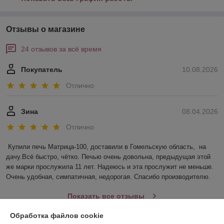
Отзывы о магазине
24 отзывов за всё время
Покупатель
10.08.2026
Отлично
Зина
08.04.2026
Отлично
Купили печь Матрица-100, доставили в Гомельскую область,  на 
дачу.Всё быстро, чётко. Печью очень довольна, предыдущая этой 
же марки прослужила 11 лет. Надеюсь и эта прослужит не меньше. 
Очень удобная, симпатичная, недорогая. Спасибо производителю.
Показать все отзывы
Обработка файлов cookie