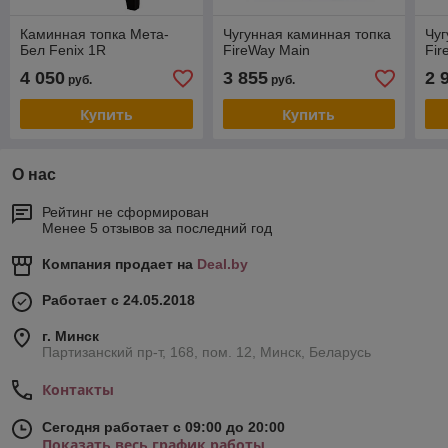
Каминная топка Мета-
Чугунная каминная топка
Чуг
Бел Fenix 1R
FireWay Main
Fir
4 050
3 855
2 
руб.
руб.
Купить
Купить
О нас
Рейтинг не сформирован
Менее 5 отзывов за последний год
Компания продает на
Deal.by
Работает с 24.05.2018
г. Минск
Партизанский пр-т, 168, пом. 12, Минск, Беларусь
Контакты
Сегодня работает с 09:00 до 20:00
Показать весь график работы