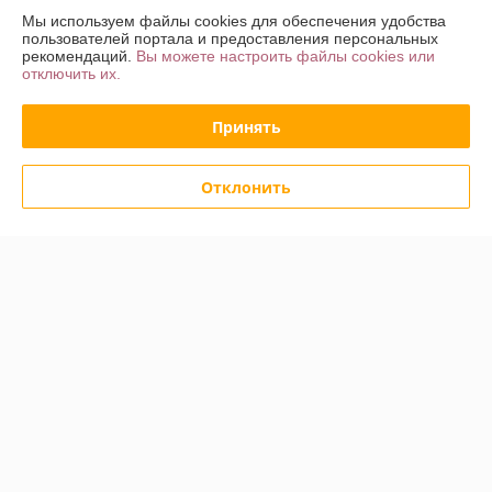
О нас
Мы используем файлы cookies для обеспечения удобства
пользователей портала и предоставления персональных
рекомендаций.
Вы можете настроить файлы cookies или
Контакты
отключить их.
Доставка и оплата
Принять
График работы
Отклонить
Полная версия сайта
Политика обработки cookies
Сайт создан на платформе Deal.by
Информация для покупателя
Юридическое лицо:
ООО «Хот Трэйд»
г. Минск, Партизанский пр-т 168/2, пом. 27
Регистрационный номер ЕГР: 192775681