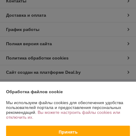
Контакты
Доставка и оплата
График работы
Полная версия сайта
Политика обработки cookies
Сайт создан на платформе Deal.by
Обработка файлов cookie
Информация для покупателя
Юридическое лицо:
ООО «Хот Трэйд»
Мы используем файлы cookies для обеспечения удобства
г. Минск, Партизанский пр-т 168/2, пом. 27
пользователей портала и предоставления персональных
рекомендаций.
Вы можете настроить файлы cookies или
Регистрационный номер ЕГР: 192775681
отключить их.
УНП: 192775681
Принять
Регистрационный орган: Минский Горисполком