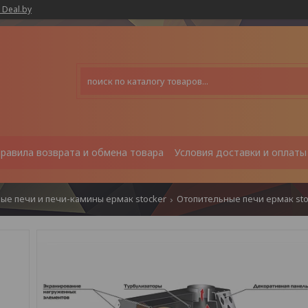
 Deal.by
равила возврата и обмена товара
Условия доставки и оплаты
ые печи и печи-камины ермак stocker
Отопительные печи ермак sto