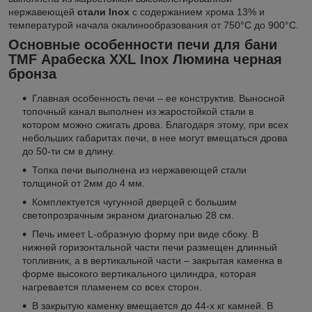
нержавеющей
стали Inox
с содержанием хрома 13% и
температурой начала окалинообразования от 750°C до 900°C.
Основные особенности печи для бани
TMF Арабеска XXL Inox Люмина черная
бронза
Главная особенность печи – ее конструктив. Выносной
топочный канал выполнен из жаростойкой стали в
котором можно сжигать дрова. Благодаря этому, при всех
небольших габаритах печи, в нее могут вмещаться дрова
до 50-ти см в длину.
Топка печи выполнена из нержавеющей стали
толщиной от 2мм до 4 мм.
Комплектуется чугунной дверцей с большим
светопрозрачным экраном диагональю 28 см.
Печь имеет L-образную форму при виде сбоку. В
нижней горизонтальной части печи размещен длинный
топливник, а в вертикальной части – закрытая каменка в
форме высокого вертикального цилиндра, которая
нагревается пламенем со всех сторон.
В закрытую каменку вмещается до 44-х кг камней. В