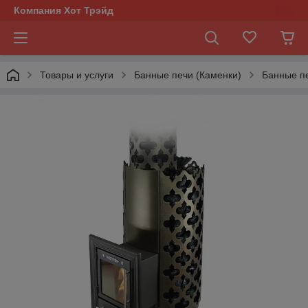
Компания Хот Трэйд
Товары и услуги
Банные печи (Каменки)
Банные п