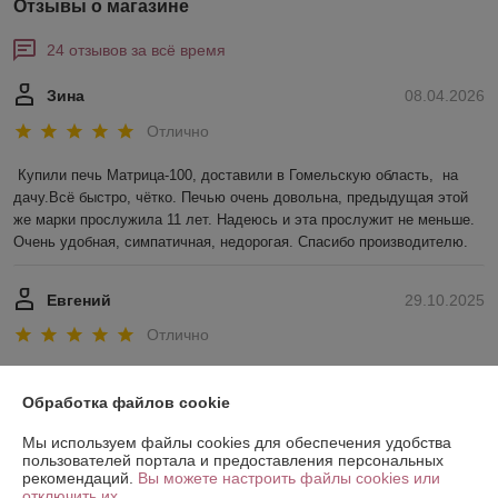
Отзывы о магазине
24 отзывов за всё время
Зина
08.04.2026
Отлично
Купили печь Матрица-100, доставили в Гомельскую область,  на 
дачу.Всё быстро, чётко. Печью очень довольна, предыдущая этой 
же марки прослужила 11 лет. Надеюсь и эта прослужит не меньше. 
Очень удобная, симпатичная, недорогая. Спасибо производителю.
Евгений
29.10.2025
Отлично
Показать все отзывы
Обработка файлов cookie
Мы используем файлы cookies для обеспечения удобства
О нас
пользователей портала и предоставления персональных
рекомендаций.
Вы можете настроить файлы cookies или
отключить их.