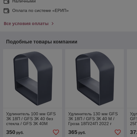
Наличными
Оплата по системе «ЕРИП»
Все условия оплаты
Подобные товары компании
Удлинитель 100 мм GFS
Удлинитель 130 мм GFS
Удл
ЗК 18П / GFS ЗК 40 без
ЗК 18П / GFS ЗК 40 М /
GF
стекла / GFS ЗК 40М
Гроза 18П/24П 2022 г
25
(Арка)
(Арка)
350
365
37
руб.
руб.