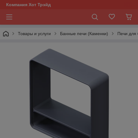
Компания Хот Трэйд
Товары и услуги
Банные печи (Каменки)
Печи для 