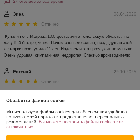
24 отзывов за всё время
Зина
08.04.2026
Отлично
Купили печь Матрица-100, доставили в Гомельскую область,  на 
дачу.Всё быстро, чётко. Печью очень довольна, предыдущая этой 
же марки прослужила 11 лет. Надеюсь и эта прослужит не меньше. 
Очень удобная, симпатичная, недорогая. Спасибо производителю.
Евгений
29.10.2025
Отлично
Показать все отзывы
Обработка файлов cookie
Мы используем файлы cookies для обеспечения удобства
О нас
пользователей портала и предоставления персональных
рекомендаций.
Вы можете настроить файлы cookies или
отключить их.
Контакты