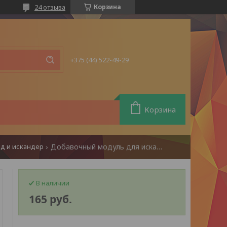
24 отзыва
Корзина
+375 (44) 522-49-29
Корзина
д и искандер
Добавочный модуль для искандер 18м/п2
В наличии
165
руб.