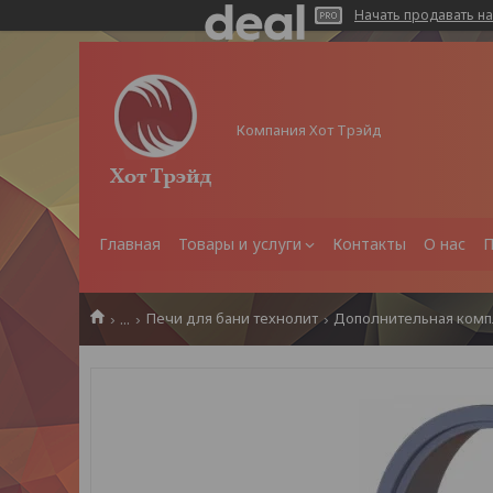
Начать продавать на
Компания Хот Трэйд
Главная
Товары и услуги
Контакты
О нас
П
...
Печи для бани технолит
Дополнительная комп