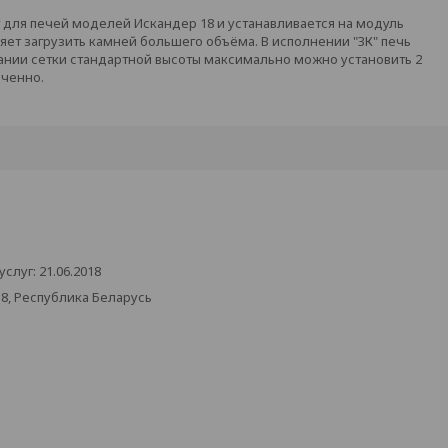
для печей моделей Искандер 18 и устанавливается на модуль
яет загрузить камней большего объёма. В исполнении "ЗК" печь
ании сетки стандартной высоты максимально можно установить 2
иченно.
луг: 21.06.2018
38, Республика Беларусь