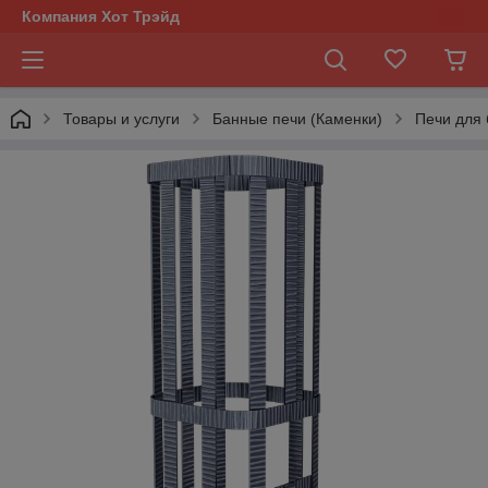
Компания Хот Трэйд
Товары и услуги
Банные печи (Каменки)
Печи для 