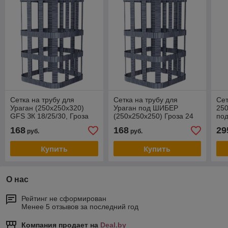
Сетка на трубу для
Сетка на трубу для
Сет
Ураган (250х250х320)
Ураган под ШИБЕР
250
GFS ЗК 18/25/30, Гроза
(250х250х250) Гроза 24
по
18, Гром 30 под шибер
168
168
29
руб.
руб.
Купить
Купить
О нас
Рейтинг не сформирован
Менее 5 отзывов за последний год
Компания продает на
Deal.by