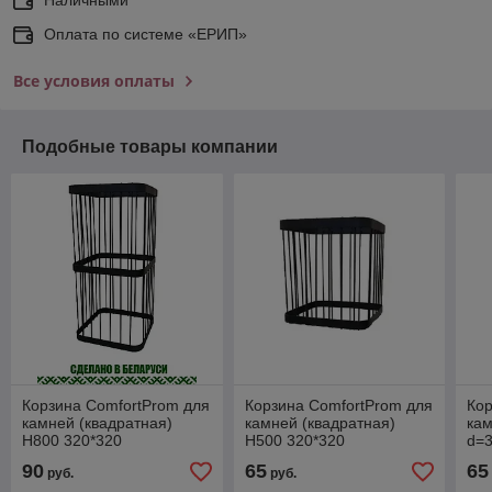
Оплата по системе «ЕРИП»
Все условия оплаты
Подобные товары компании
Корзина ComfortProm для
Корзина ComfortProm для
Кор
камней (квадратная)
камней (квадратная)
кам
Н800 320*320
Н500 320*320
d=
90
65
65
руб.
руб.