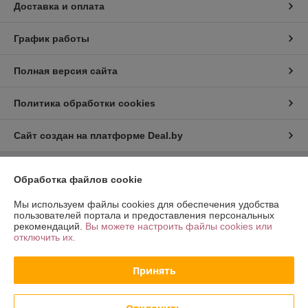
Доставка и оплата
График работы
Полная версия сайта
Политика обработки cookies
Сайт создан на платформе Deal.by
Обработка файлов cookie
Информация для покупателя
Юридическое лицо:
ООО «Хот Трэйд»
Мы используем файлы cookies для обеспечения удобства
г. Минск, Партизанский пр-т 168/2, пом. 27
пользователей портала и предоставления персональных
рекомендаций.
Вы можете настроить файлы cookies или
Регистрационный номер ЕГР: 192775681
отключить их.
УНП: 192775681
Принять
Регистрационный орган: Минский Горисполком
Дата регистрации компании: 16.02.2017