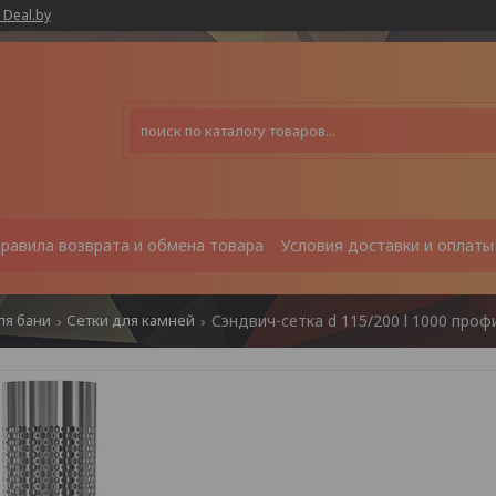
 Deal.by
равила возврата и обмена товара
Условия доставки и оплаты
ля бани
Сетки для камней
Сэндвич-сетка d 115/200 l 1000 про