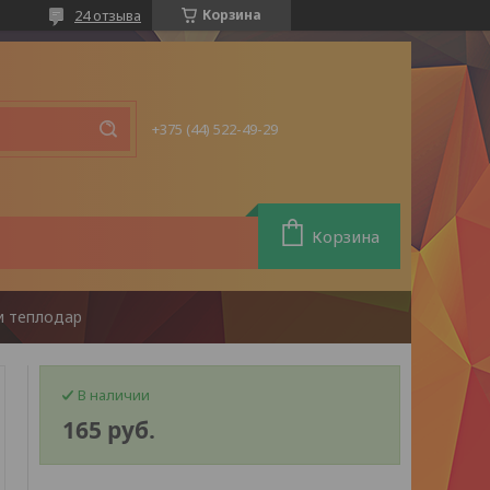
24 отзыва
Корзина
+375 (44) 522-49-29
Корзина
фи теплодар
В наличии
165
руб.