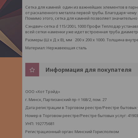
Сетка для камней один из важнейших элементов в парн
от раскаленного металла первой трубы. Благодаря чему
Помимо этого, сетка для камней позволяет значительно
Сэндвич-сетка d 115/200 L 1000 Профи Теплодар устанавл
всей сетки-каменки уже идет встроенная труба диаметр
Размеры (Ш х Д х В), мм 200 х 200 х 1000. Толщина внутр
Материал: Нержавеющая сталь
Информация для покупателя
ООО «Хот Трэйд»
г. Минск, Партизанский пр-т 168/2, пом. 27
Дата регистрации в Торговом реестре/Реестре бытовых ус
Номер в Торговом реестре/Реестре бытовых услуг: 4190
УНП: 192775681
Регистрационный орган: Минский Горисполком