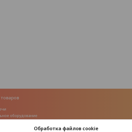
 товаров
ечи
ьное оборудование
 литье
Обработка файлов cookie
ые дымоходы из нержавеющей