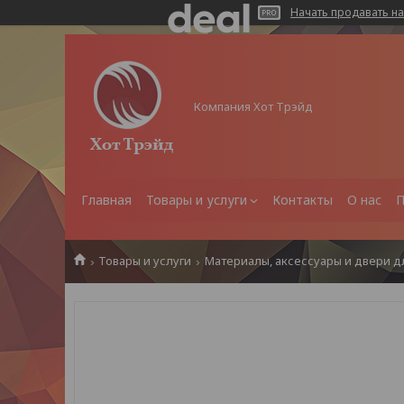
Начать продавать на
Компания Хот Трэйд
Главная
Товары и услуги
Контакты
О нас
П
Товары и услуги
Материалы, аксессуары и двери д