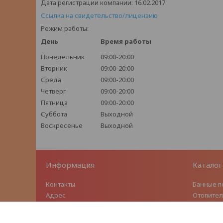
Дата регистрации компании: 16.02.2017
Ссылка на свидетельство/лицензию
Режим работы:
День
Время работы
Понедельник
09:00-20:00
Вторник
09:00-20:00
Среда
09:00-20:00
Четверг
09:00-20:00
Пятница
09:00-20:00
Суббота
Выходной
Воскресенье
Выходной
Информация
Каталог
Контакты
Банные п
Адрес
Отопител
Условия доставки
Чугунное
Условия обмена/возврата
Модульн