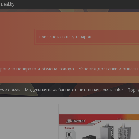
 Deal.by
равила возврата и обмена товара
Условия доставки и оплаты
печи ермак
Модульная печь банно-отопительная ермак cube
Порта