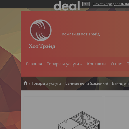
Начать продавать на
Компания Хот Трэйд
Главная
Товары и услуги
Контакты
О нас
П
Товары и услуги
Банные печи (каменки)
Банные 