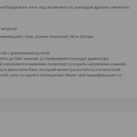
ереоборудовать печь под возможность закладки дров из смежного
ой модели
жавеющей стали. Длина тоннелей 160 и 250 мм.
кой с деревянной ручкой.
тить до 50кг камней, устанавливается вокруг дымохода.
й заполняется камнями, позволяет ускорить нагревание камней.
ы в выносном баке, который может располагаться в моечной.
арной, а из соседнего помещения. Имеет две модификации: со