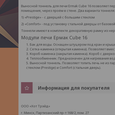
Выносной тоннель для печи Ermak Cube 16 позволяет п
помещения, через проём в стене. Два варианта тоннеля:
1) «Prestige» - с дверцей с большим стеклом
2) «Comfort» - под установку стальной дверцы от базов
Тоннели имеют в комплекте декоративную рамку из нер
Модули печи Ермак Cube 16
Бак для воды. Оснащен штуцером под кран и крыш
Сетка-каменка (открытая каменка). Позволяет вмес
Короб-каменка (закрытая каменка). Короб с дверко
Теплообменник. Предназначен для нагревания вод
Выносной тоннель. Позволяет топить печь не из п
стеклом (Prestige) и Comfort (стальная дверь).
Информация для покупателя
ООО «Хот Трэйд»
г. Минск, Партизанский пр-т 168/2, пом. 27