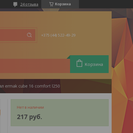
24 отзыва
Корзина
+375 (44) 522-49-29
Корзина
л ermak cube 16 comfort l250
Нет в наличии
217
руб.