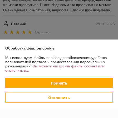
же марки прослужила 11 лет. Надеюсь и эта прослужит не меньше. 
Очень удобная, симпатичная, недорогая. Спасибо производителю.
Евгений
29.10.2025
Отлично
Показать все отзывы
Обработка файлов cookie
Мы используем файлы cookies для обеспечения удобства
О нас
пользователей портала и предоставления персональных
рекомендаций.
Вы можете настроить файлы cookies или
отключить их.
Контакты
Принять
Доставка и оплата
Отклонить
График работы
Полная версия сайта