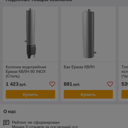
Колонка водогрейная
Бак Ермак КВЛН
Топ
Ермак КВЛН-90 INOX
кол
(Сталь)
(Чу
1 423
881
53
руб.
руб.
Купить
Купить
О нас
Рейтинг не сформирован
Менее 5 отзывов за последний год