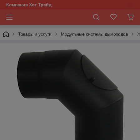
Компания Хот Трэйд
Товары и услуги
Модульные системы дымоходов
Ж