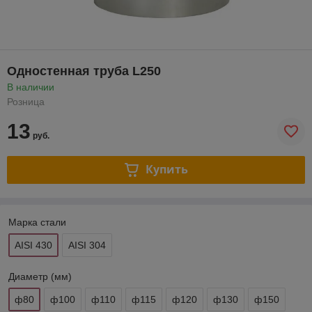
Одностенная труба L250
В наличии
Розница
13
руб.
Купить
Марка стали
AISI 430
AISI 304
Диаметр (мм)
ф80
ф100
ф110
ф115
ф120
ф130
ф150