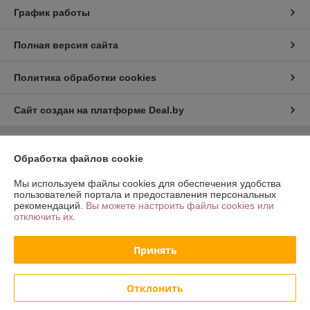
График работы
Полная версия сайта
Политика обработки cookies
Сайт создан на платформе Deal.by
Информация для покупателя
Обработка файлов cookie
Юридическое лицо:
ООО «Хот Трэйд»
Мы используем файлы cookies для обеспечения удобства
г. Минск, Партизанский пр-т 168/2, пом. 27
пользователей портала и предоставления персональных
рекомендаций.
Вы можете настроить файлы cookies или
Регистрационный номер ЕГР: 192775681
отключить их.
УНП: 192775681
Принять
Регистрационный орган: Минский Горисполком
Дата регистрации компании: 16.02.2017
Отклонить
Ссылка на свидетельство/лицензию