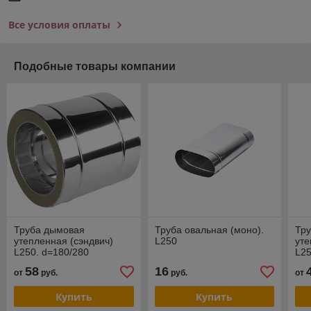
Все условия оплаты
Подобные товары компании
Труба дымовая
Труба овальная (моно).
Тр
утепленная (сэндвич)
L250
уте
L250. d=180/280
L25
58
16
от
руб.
руб.
от
Купить
Купить