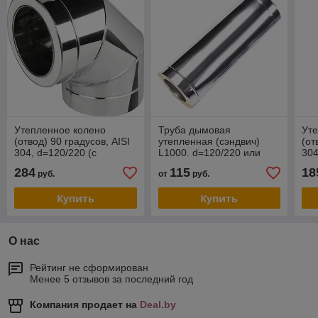
Утепленное колено
Труба дымовая
Ут
(отвод) 90 градусов, AISI
утепленная (сэндвич)
(от
304, d=120/220 (с
L1000. d=120/220 или
304
керамическим
115/215
ке
284
115
18
руб.
от
руб.
утеплителем)
уте
Купить
Купить
О нас
Рейтинг не сформирован
Менее 5 отзывов за последний год
Компания продает на
Deal.by