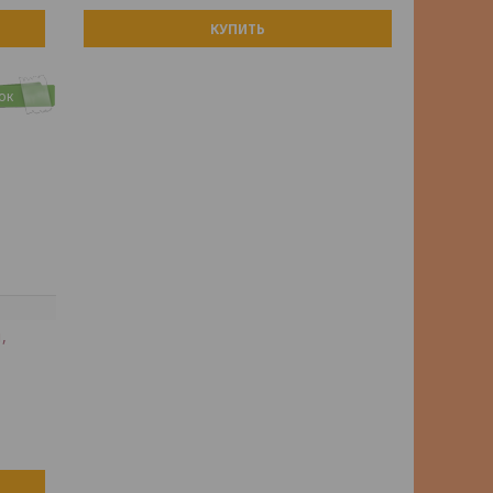
КУПИТЬ
ок
,