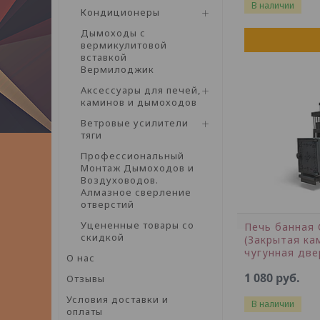
В наличии
Кондиционеры
Дымоходы с
вермикулитовой
вставкой
Вермилоджик
Аксессуары для печей,
каминов и дымоходов
Ветровые усилители
тяги
Профессиональный
Монтаж Дымоходов и
Воздуховодов.
Алмазное сверление
отверстий
Уцененные товары со
Печь банная 
скидкой
(Закрытая ка
чугунная две
О нас
1 080
руб.
Отзывы
Условия доставки и
В наличии
оплаты