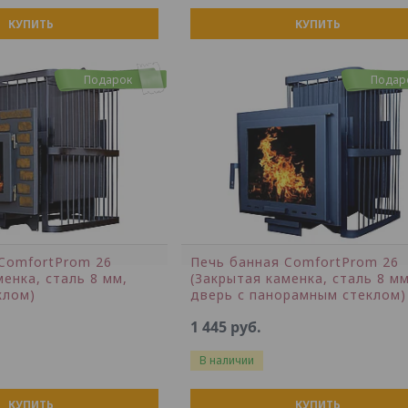
КУПИТЬ
КУПИТЬ
Подарок
Подар
ComfortProm 26
Печь банная ComfortProm 26
менка, сталь 8 мм,
(Закрытая каменка, сталь 8 мм
клом)
дверь с панорамным стеклом)
1 445
руб.
В наличии
КУПИТЬ
КУПИТЬ