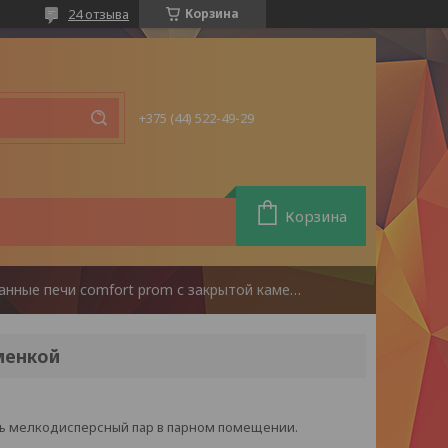
24 отзыва
Корзина
+375 (44) 522-49-29
Корзина
Стальные банные печи comfort prom с закрытой каменкой
менкой
ть мелкодисперсный пар в парном помещении.