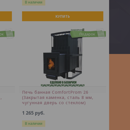
В наличии
КУПИТЬ
ок
Подарок
Печь банная ComfortProm 26
,
(Закрытая каменка, сталь 8 мм,
чугунная дверь со стеклом)
1 265
руб.
В наличии