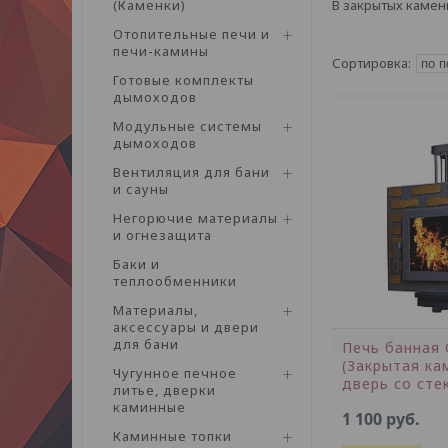
(Каменки)
В закрытых камен
Отопительные печи и
печи-камины
Готовые комплекты
дымоходов
Модульные системы
дымоходов
Вентиляция для бани
и сауны
Негорючие материалы
и огнезащита
Баки и
теплообменники
Материалы,
аксессуары и двери
для бани
Печь банная 
(Закрытая ка
Чугунное печное
дверь со сте
литье, дверки
каминные
1 100
руб.
Каминные топки