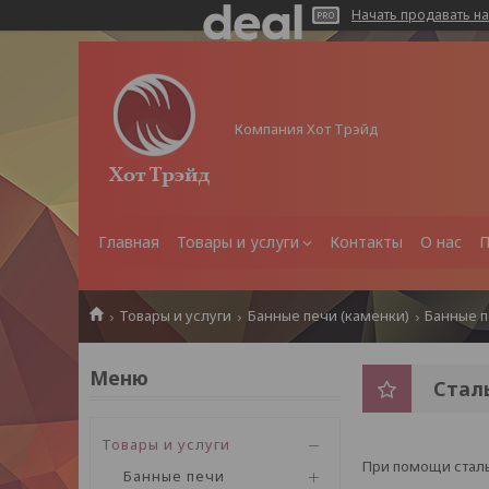
Начать продавать на
Компания Хот Трэйд
Главная
Товары и услуги
Контакты
О нас
П
Товары и услуги
Банные печи (каменки)
Банные п
Стал
Товары и услуги
При помощи сталь
Банные печи