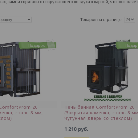
ках, камни спрятаны от окружающего воздуха в парной, что позволяе
Подарок
Подар
ComfortProm 20
Печь банная ComfortProm 20
менка, сталь 8 мм,
(Закрытая каменка, сталь 8 мм
клом)
чугунная дверь со стеклом)
1 210
руб.