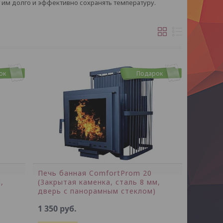
т им долго и эффективно сохранять температуру.
ок
Подарок
Печь банная ComfortProm 20
,
(Закрытая каменка, сталь 8 мм,
дверь с панорамным стеклом)
1 350
руб.