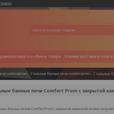
 Deal.by
равила возврата и обмена товара
Условия доставки и оплаты
ечи comfortprom
Стальные банные печи comfort prom
ьные банные печи Comfort Prom с закрытой ка
ных банных печей Comfort Prom с закрытой каменкой можно получи