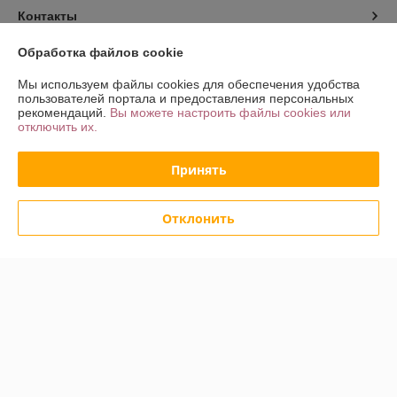
Контакты
Обработка файлов cookie
Доставка и оплата
Мы используем файлы cookies для обеспечения удобства
пользователей портала и предоставления персональных
График работы
рекомендаций.
Вы можете настроить файлы cookies или
отключить их.
Полная версия сайта
Принять
Политика обработки cookies
Отклонить
Сайт создан на платформе Deal.by
Информация для покупателя
Юридическое лицо:
ООО «Хот Трэйд»
г. Минск, Партизанский пр-т 168/2, пом. 27
Регистрационный номер ЕГР: 192775681
УНП: 192775681