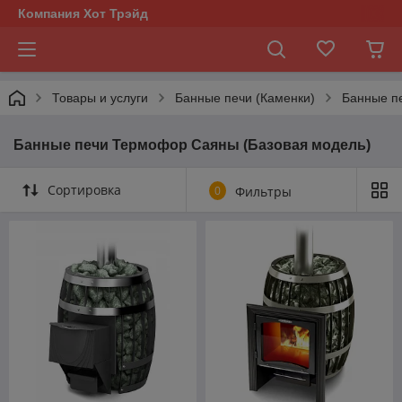
Компания Хот Трэйд
Товары и услуги
Банные печи (Каменки)
Банные п
Банные печи Термофор Саяны (Базовая модель)
Сортировка
0
Фильтры