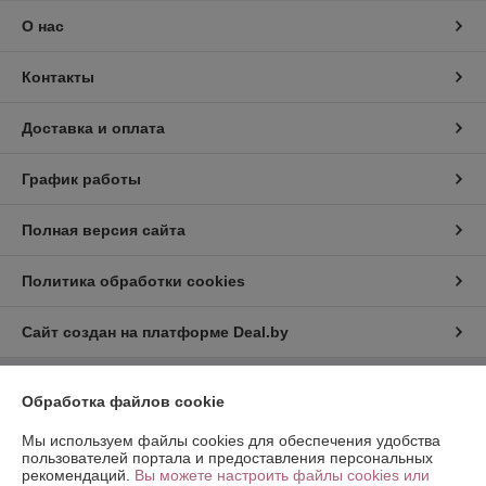
О нас
Контакты
Доставка и оплата
График работы
Полная версия сайта
Политика обработки cookies
Сайт создан на платформе Deal.by
Информация для покупателя
Обработка файлов cookie
Юридическое лицо:
ООО «Хот Трэйд»
Мы используем файлы cookies для обеспечения удобства
г. Минск, Партизанский пр-т 168/2, пом. 27
пользователей портала и предоставления персональных
рекомендаций.
Вы можете настроить файлы cookies или
Регистрационный номер ЕГР: 192775681