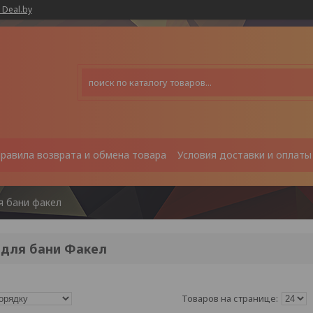
 Deal.by
равила возврата и обмена товара
Условия доставки и оплаты
я бани факел
 для бани Факел