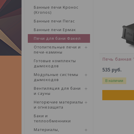
Банные печи Кронос
(Kronos)
Банные печи Пегас
Банные печи Ермак
Печи для бани Факел
Отопительные печи и
печи-камины
Печь банная 
Готовые комплекты
дымоходов
535
руб.
Модульные системы
дымоходов
В наличии
Вентиляция для бани
и сауны
Негорючие материалы
и огнезащита
Баки и
теплообменники
Материалы,