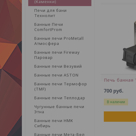
(Каменки)
Печи для бани
Технолит
Банные Печи
ComfortProm
Банные печи ProMetall
Атмосфера
Банные печи Fireway
Паровар
Банные печи Везувий
Банные печи ASTON
Печь банная 
Банные печи Термофор
(TMF)
700
руб.
Банные печи Теплодар
В наличии
Чугунные банные печи
Этна
Банные печи НМК
Сибирь
Банные печи Мета-Бел