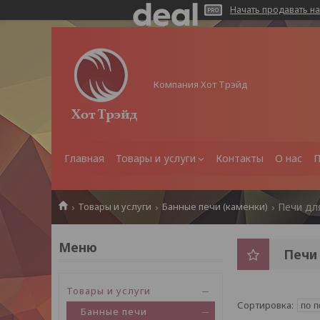
Начать продавать на
Компания Хот Трэйд
Главная
Товары и услуги
Контакты
О нас
П
Товары и услуги
Банные печи (каменки)
Печи дл
Печи
Товары и услуги
Банные печи