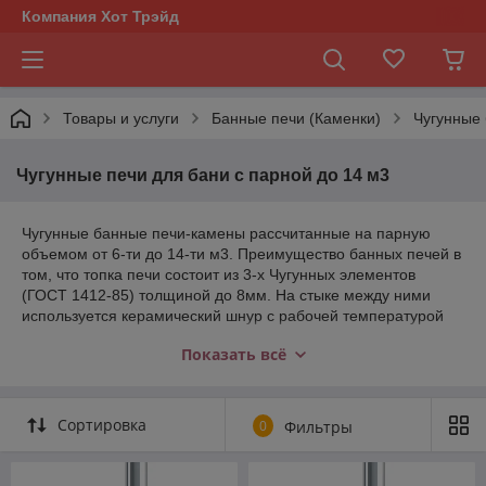
Компания Хот Трэйд
Товары и услуги
Банные печи (Каменки)
Чугунные
Чугунные печи для бани с парной до 14 м3
Чугунные банные печи-камены рассчитанные на парную
объемом от 6-ти до 14-ти м3. Преимущество банных печей в
том, что топка печи состоит из 3-х Чугунных элементов
(ГОСТ 1412-85) толщиной до 8мм. На стыке между ними
используется керамический шнур с рабочей температурой
1200 градусов. То есть топка печи абсолютно герметична!
Показать всё
Для фиксации деталей между собой применяется болтовое
соединение, что даёт 100% гарантию безопасности при
эксплуатации.
Сортировка
0
Фильтры